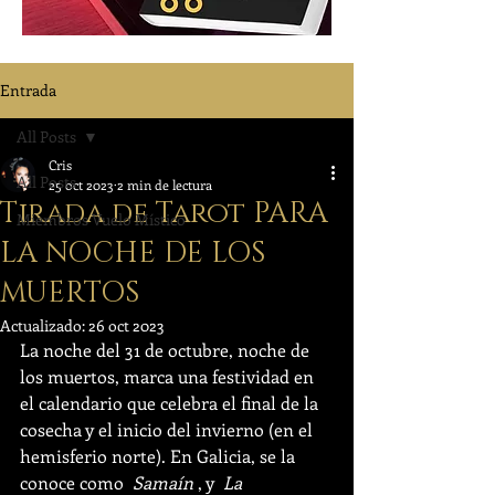
Entrada
All Posts
Cris
All Posts
25 oct 2023
2 min de lectura
Tirada de Tarot PARA
Miembros Vuelo Místico
LA NOCHE DE LOS
MUERTOS
Actualizado:
26 oct 2023
La noche del 31 de octubre, noche de 
los muertos, marca una festividad en 
el calendario que celebra el final de la 
cosecha y el inicio del invierno (en el 
hemisferio norte). En Galicia, se la 
conoce como  
Samaín
 , y  
La 