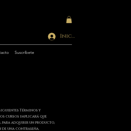
Iniciar sesión
tacto
Suscríbete
 siguientes Términos y
ros cursos implicará que
, para adquirir un producto,
ón de una contraseña.