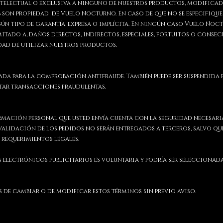
ntelectual o exclusiva a ninguno de nuestros productos, modificad
 son propiedad de Vuelo Nocturno. En caso de que no se especifique
n tipo de garantía, expresa o implícita. En ningún caso Vuelo Noct
tado a, daños directos, indirectos, especiales, fortuitos o consec
idad de utilizar nuestros productos.
zada para la comprobación antifraude. También puede ser suspendida 
itar transacciones fraudulentas.
rmación personal que usted envía cuenta con la seguridad necesari
validación de los pedidos no serán entregados a terceros, salvo que
 requerimientos legales.
s electrónicos publicitarios es voluntaria y podría ser selecciona
de cambiar o de modificar estos términos sin previo aviso.