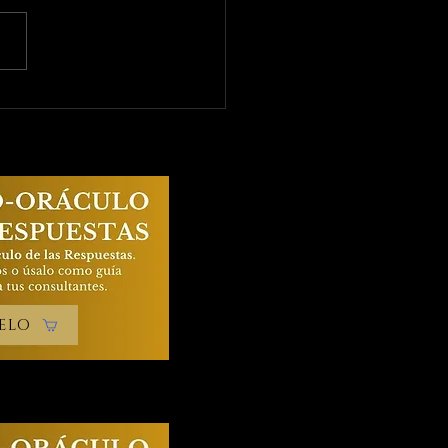
o: El Juicio del
t | Propósito:
acimiento y
mado del Alma
ELO