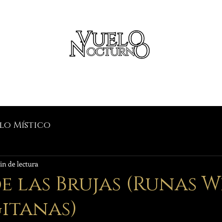
na sesión
Tienda
Blog
Formación
Contenido Exclusivo
Con
lo Místico
in de lectura
e las Brujas (Runas W
itanas)