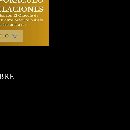
ELO
obre