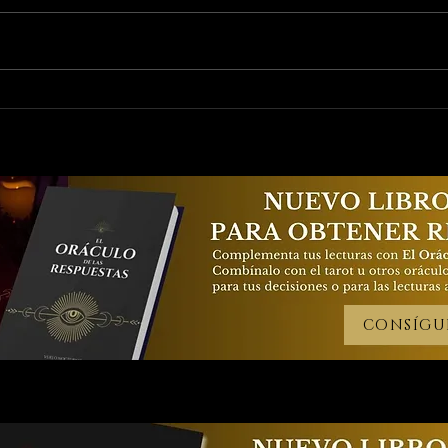
La espiritualidad que
Marz
no pesa
Taro
Ren
Lla
CONSÍGU