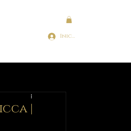
Iniciar sesión
tacto
Suscríbete
icca |