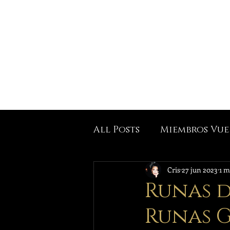
Inicio
Reserva u
All Posts
Miembros Vue
Cris
27 jun 2023
1 m
Runas d
Runas G