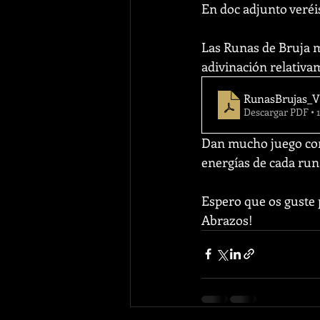
En doc adjunto veréis
Las Runas de Bruja m
adivinación relativam
RunasBrujas_
Descargar PDF •
Dan mucho juego como
energías de cada run
Espero que os guste p
Abrazos! 